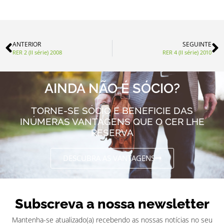
ANTERIOR
SEGUINTE
RER 2 (II série) 2008
RER 4 (II série) 2010
AINDA NÃO É SÓCIO?
TORNE-SE SÓCIO E BENEFICIE DAS
INÚMERAS VANTAGENS QUE O CER LHE
RESERVA
DESCUBRA AS VANTAGENS
Subscreva a nossa newsletter
Mantenha-se atualizado(a) recebendo as nossas notícias no seu